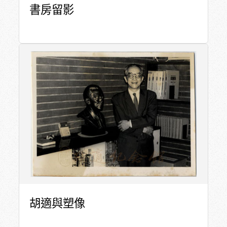
書房留影
胡適與塑像