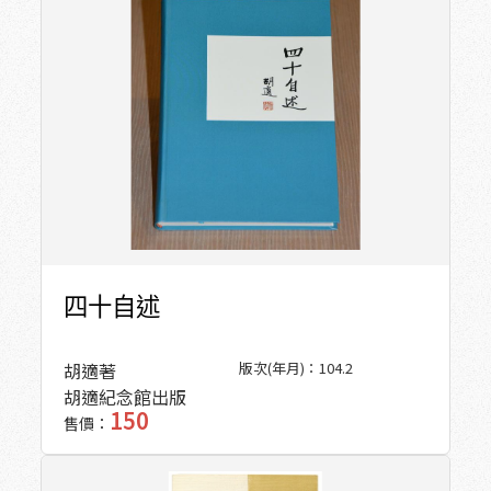
四十自述
胡適著
版次(年月)：
104.2
胡適紀念館出版
150
售價：