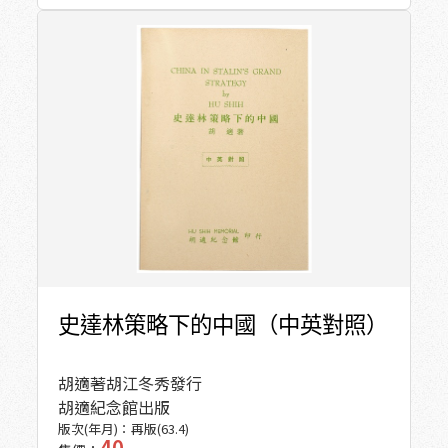
史達林策略下的中國（中英對照）
胡適著
胡江冬秀發行
胡適紀念館出版
版次(年月)：
再版(63.4)
40