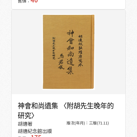
售價：
神會和尚遺集 〈附胡先生晚年的
研究〉
胡適著
版次(年月)：
三版(71.11)
胡適紀念館出版