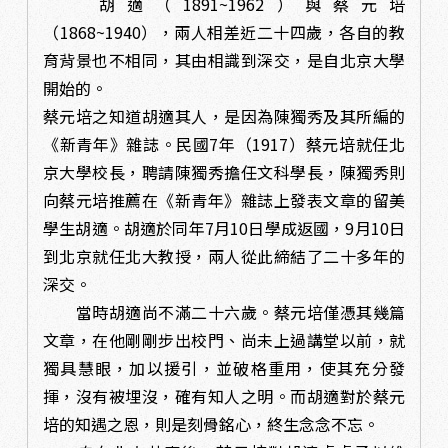
胡適（1891~1962）與蔡元培
（1868~1940），兩人相差近二十四歲，各自的教
育背景也不相同，其由相識到深交，是自北京大學
開始的。
蔡元培之知道胡適其人，是因為陳獨秀及其所編的
《新青年》雜誌。民國7年（1917）蔡元培就任北
京大學校長，聘請陳獨秀擔任文科學長，陳獨秀則
向蔡元培推薦在《新青年》雜誌上發表文章的留美
學生胡適。胡適於同年7月10日學成返國，9月10日
到北京就任北大教授，兩人從此締結了二十多年的
深交。
當時胡適尚不滿二十六歲。蔡元培僅憑其幾篇
文章，在他剛剛步出校門、尚未上過講堂以前，就
獨具慧眼，加以援引，並破格重用，使其充分發
揮，沒有被埋沒，確有知人之明。而胡適對於蔡元
培的知遇之恩，則是刻骨銘心，終生念念不忘。