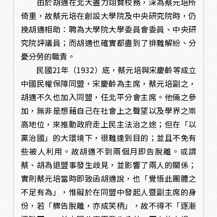
由於胡適在北大盡力翊贊校務，深為蔡元培所
倚重，故蔡元培在創設大學院及中央研究院時，仍
挽胡適相助：聘為大學院大學委員會委員、中央研
究院評議員；而胡適也確實都盡到了排難解紛、分
憂分勞的職責。
民國21年（1932）底，蔡元培與宋慶齡等成立
中國民權保障同盟，宋慶齡為主席，蔡元培副之，
胡適不久也加入同盟，任北平分會主席。他倆之參
加，無非是想藉自己在社會上之聲望以及學界之崇
高地位，來推動政府走上民主法治之途；但在「以
黨治國」的大環境下，很難達到目的；並且不免有
些被人利用。故胡適不到兩個月即告脫離。或謂
蔡、胡為退盟事發生歧見，並影響了兩人的關係；
實則蔡元培當時即致函胡適說，也「覺悟此團體之
不足有為」，惟礙於在同盟中發起人暨副主席的身
份，若「驟告脫離，亦成笑柄」，故不得不「逐漸