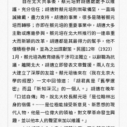
自在北大共事後，蔡元培對胡適處處予以維
護，充分信任；胡適對蔡元培則崇敬備至，一直竭
誠擁戴，盡力支持。胡適的事業，很多是隨著蔡元
培而轉移；亦即在蔡元培的重要事業中，胡適大多
主動或應邀參與。蔡元培在北大所推行的一連串重
大而新穎的改革，胡適都是其最得力的幫手，他不
僅積極參與，並為之出謀獻策。民國12年（1923）
1月，蔡元培為教育總長干涉司法獨立，以辭職為抗
議，離開北大，胡適立即發表文章聲援。兩人在北
大建立了深厚的友誼。蔡元培後來在〈我在北京大
學的經歷〉一文中回憶道：「胡君真是『舊學邃
密』而且『新知深沉』的一個人。」胡適在晚年
「口述自傳」時，說北大校長蔡元培「是位翰林出
身的宿儒。……是位極能接受新意見、新思想的現
代人物，他是一位偉大的領袖，對文學革命發生興
趣，並以他本人的聲望來加以維護。」