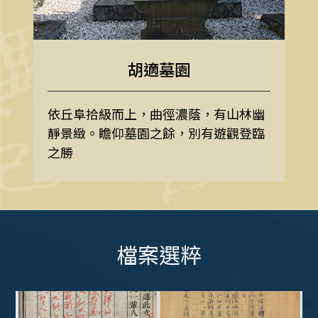
胡適墓園
依丘阜拾級而上，曲徑濃蔭，有山林幽
靜景緻。瞻仰墓園之餘，別有遊觀登臨
之勝
檔案選粹