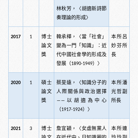
林秋芳，〈胡適新詩節
奏理論的形成〉
博士
韓承樺，〈當「社會」
本所呂
2017
1
論文
變為一門「知識」：近
妙芬所
獎
代中國社會學的形成及
長
發展（
）〉
1890-1949
碩士
蔡旻遠，〈知識分子的
本所潘
2020
1
論文
人際關係與政治選擇
光哲副
獎
以胡適為中心
所長
――
（
）〉
1917-1924
博士
詹宜穎，〈女虛無黨人
本所連
2021
3
論文
在近代中、日知識圈的
玲玲副