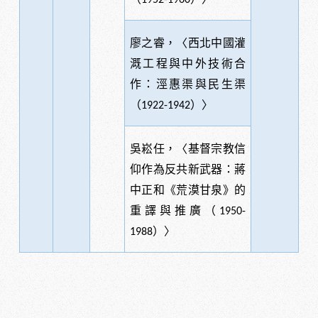
廖之睿，〈西北中國灌
溉工程與中外技術合
作：涇惠渠與民生渠
（
）〉
1922-1942
吳崧任，〈基督宗教信
仰作為反共新武器：蔣
中正和《荒漠甘泉》的
重譯與推廣（
1950-
）〉
1988