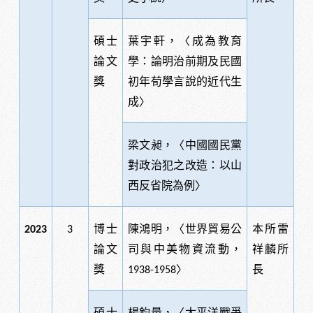
碩士
葉宇軒，〈成為教育
論文
學：論明治前期及民國
獎
初年荀學言說的近代生
成〉
梁文昶，〈中國國民黨
對政治犯之改造：以山
西反省院為例〉
博士
陳鴻明，〈世界貿易公
本所雷
2023
3
論文
司與中美物資流動，
祥麟所
獎
〉
長
1938-1958
碩士
楊鈞量，〈太平洋戰爭