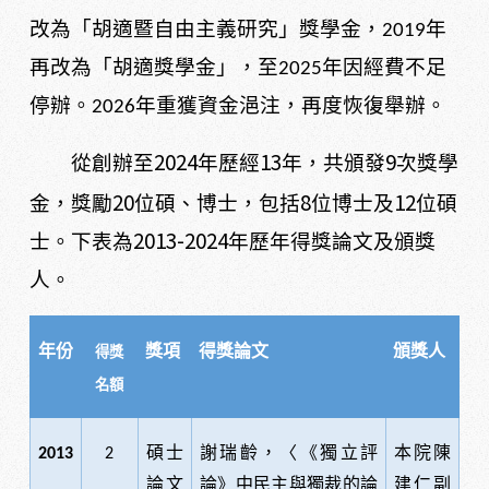
改為「胡適暨自由主義研究」獎學金，
年
2019
再改為「胡適獎學金」，至
年因經費不足
2025
停辦。
年重獲資金浥注，再度恢復舉辦。
2026
2024
13
9
從創辦至
年歷經
年，共頒發
次獎學
20
8
12
金，獎勵
位碩、博士，包括
位博士及
位碩
2013-2024
士。下
表為
年歷年得獎論文及頒獎
人。
年份
獎項
得獎論文
頒獎人
得獎
名額
碩士
謝瑞齡，〈《獨立評
本院陳
2013
2
論文
論》中民主與獨裁的論
建仁副