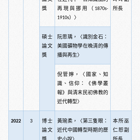
獎
再現與挪用（
所長
1870s-
）〉
1910s
碩士
阮思瑀，〈識別金石：
論文
美國礦物學在晚清的傳
獎
播與再生〉
倪管嬣，〈國家、知
識、信仰：《佛學叢
報》與清末民初佛教的
近代轉型〉
博士
黃琬柔，〈第三隻眼：
本所巫
2022
3
論文
近代中國轉型時期的歷
仁恕副
獎
史小說〉
所長