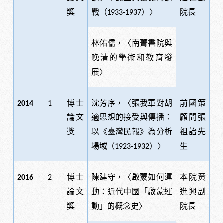
獎
戰（
）〉
院長
1933-1937
林佑儒，〈南菁書院與
晚清的學術和教育發
展〉
博士
沈芳序，〈張我軍對胡
前國策
2014
1
論文
適思想的接受與傳播：
顧問張
獎
以《臺灣民報》為分析
祖詒先
場域（
）〉
生
1923-1932
博士
陳建守，〈啟蒙如何運
本院黃
2016
2
論文
動：近代中國「啟蒙運
進興副
獎
動」的概念史〉
院長