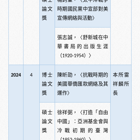
論文
時期國民黨中宣部對美
獎
宣傳網絡與活動〉
張志誠，〈舒新城在中
華書局的出版生涯
（
）〉
1920-1954
博士
陳昕劭，〈抗戰時期的
本所雷
2024
4
論文
美國華僑匯款網絡及其
祥麟所
獎
運作〉
長
碩士
徐祥弼，〈打造「自由
論文
中國」：亞洲基金會與
獎
冷戰初期的臺灣
（
）〉
1952-1960