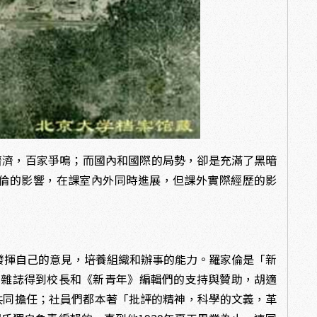
才濟濟，百家爭鳴；而國內和國際的局勢，卻是充滿了黑暗
倫的影響，在課室內外同時進展，但課外實際經歷的影
發揮自己的意見，培養組織和辦事的能力。羅家倫是「新
] 雜誌得到校長和《新青年》編輯們的支持與贊助，胡適
共同擔任；社員們都本著「批評的精神，科學的文義，革