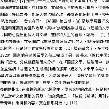
文學界說〉[7] 是一月一日完稿的。針對時下爭論中缺乏「
中國傳統文學挑戰，並且認為「文學是人生的表現和批評，從最
的組織；集此眾長，能使人類普遍心理，都覺得他是極明暸、極
學改良論〉，發表在同年《新潮》第五期，[8] 是以學習西
對胡適和陳獨秀的猛烈攻擊。其中他特別推崇胡適在〈建設的文
論；同時也提出他個人對文學、藝術和人生的看法，認為：（1）
認時代的價值，在這個時代就應當做這個時代的人，說這個時代
白話運動，乃是與世界文學接觸的結果。以上這兩篇文字，多年
20年羅家倫在赴美留學的船上完成了另一篇長文〈近代中國文
他將「近代」分成幾個階段來分析，在「國語文學」這階段中，
；並且強調「胡適之先生最初創議的那篇〈建設的文學革命論〉
文學必須以新思想作為基礎，才能發揚光大。接著又發揮了胡適
評判的態度」來研討社會、歷史、文化方面各種的問題。
後胡適指出, 在廣義的新文化運動中，語言文字的改革，只是其
於學生對新文化運動的貢獻，他的評論是，「這份《新潮》月刊
新青年》編排和內容，實在相形見絀。」[11]