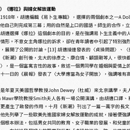
二）《娜拉》與婦女解放運動
18年，胡適編輯《易卜生專輯》，選擇的兩個劇本之一A Doll
他自己則完成第三幕；用的自然是上口的國語。師生的合作，立即
適選擇《娜拉》這個劇本的目的，是在強調易卜生主義中的人
在情形。不意女主角娜拉的訴求，卻在青年讀者中引起了特別強
，展開了公開的討論。[13] 胡適接連發表的〈貞操問題〉、〈美
月《新潮》創刊後，北大的徐彥之、康白情、顧頡剛等人，很快
苦〉，是一個富寓言性的故事，敘述一個男同學在婚姻與愛情上
月十一日的《晨報》發表了〈大學應當為女子開放〉，強調唯有
。
夏天美國哲學教授John Dewey（杜威）來北京講學，夫人A
yn Mawr學院教授Smith夫人各有一場公開演講，由胡適口譯
，更產生了啟發的作用。十月《新潮》刊出了一篇一萬字的長文，
。他先列舉了一些歐美先進國家婦女解放運動的成就，接著便強
幾個根本辦法，包括男女共同的教育、女子職業的發展、和兒童