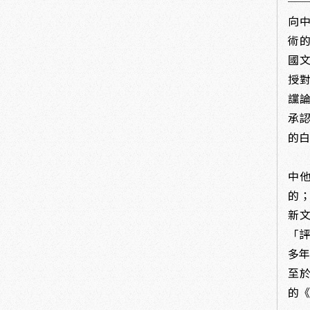
──
向
術
國文
授
讜
承
的
19
中
的
新
「
多年
至
的《