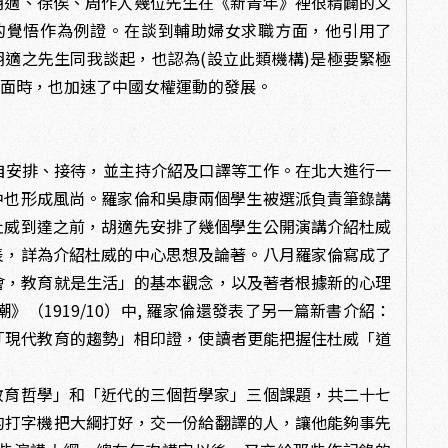
胡適、徐俟、周作人幾位先生在《新青年》裡很精闢的文
的覺悟作為例證。在談到輔助婦女求職方面，他引用了
胡適之先生同我談起，也認為(設立此類機構)是極要緊極
層面時，也加速了中國女權運動的發展。
自安排、接待，並主持介紹及口譯等工作。在北大進行一
中也形成風尚。羅家倫和吳康兩個學生被選派負責筆錄講
杜威到達之前，胡適先安排了幾個學生公開演講介紹杜威
表，詳為介紹杜威的中心思想及論著。八月羅家倫寫成了
社會，教育就是生活」的基本觀念，以及著者根據新的心理
（1919/10）中, 羅家倫還發表了另一篇新書介紹：
說「現代教育的趨勢」相印證，使讀者更能把握住杜威「道
育哲學」和「近代的三個哲學家」三個課題，共二十七
帶的打字機把大綱打好，交一份給翻譯的人，讓他能夠事先