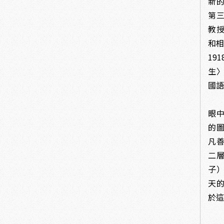
新的
第
教
和相
19
生〉
國
1
眼
的
凡
二
子
天
於這
1