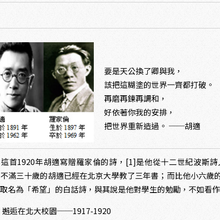
要是天公換了卿與我，
該把這糊塗的世界一齊都打破。
再磨再鍊再調和，
好依著你我的安排，
把世界重新造過。 ──胡適
1920年胡適寫贈羅家倫的詩，[1]是他從十二世紀波斯詩人Oma
。不滿三十歲的胡適已經在北京大學教了三年書；而比他小六歲
適取名為「希望」的白話詩，與其說是他對學生的勉勵，不如看
邂逅在北大校園──1917-1920