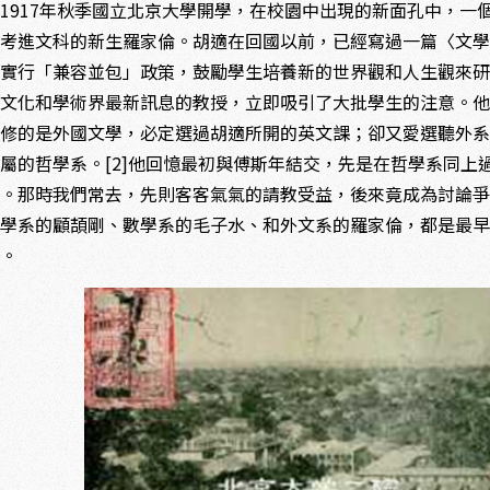
917年秋季國立北京大學開學，在校園中出現的新面孔中，一
海考進文科的新生羅家倫。胡適在回國以前，已經寫過一篇〈文
大實行「兼容並包」政策，鼓勵學生培養新的世界觀和人生觀來
方文化和學術界最新訊息的教授，立即吸引了大批學生的注意。
主修的是外國文學，必定選過胡適所開的英文課；卻又愛選聽外
屬的哲學系。[2]他回憶最初與傅斯年結交，先是在哲學系同
。那時我們常去，先則客客氣氣的請教受益，後來竟成為討論爭
哲學系的顧頡剛、數學系的毛子水、和外文系的羅家倫，都是最
」。