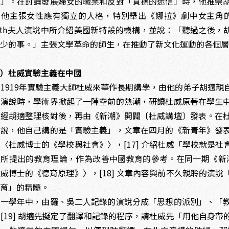
觀」。在討論發展婦女的職業和反對「貞操的迷信」時，他推崇
。他主張女性應有獨立的人格，特別舉出《娜拉》劇中女主角
ith夫人演說中所介紹美國新特設的機構，並說：「聽過之後，
可少的事。」主張文學革命的師生，在推動了新文化運動的各個
三）杜威實驗主義在中國
919年實驗主義大師杜威來華作長期講學，由他的弟子胡適親
列演說時，學術界掀起了一陣空前的熱潮，研讀杜威原著在學生
，經胡適整理核對後，再由《新潮》開闢〔杜威講壇〕發表。在
學說，他自己講的是「實驗主義」，文章在四月的《新青年》發
〈杜威博士的《學校與社會》〉，[17] 介紹杜威「學校就是
所提出的教育理論，作為改善中國教育的參考。在同一期《新潮》
威博士的《德育原理》〉，[18] 文章內容與前不久親聆的演
教育」的精髓。
學年中，由羅、吳二人記錄的演說分成「思想的派別」、「教
[19] 胡適先擬定了翻譯和記錄的程序，請杜威先「用他自身