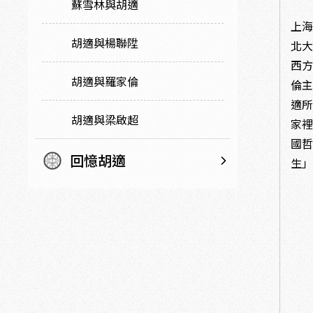
蘇雪林與胡適
1
上
胡適與楊聯陞
北
西
胡適與羅家倫
倫
適所
胡適與梁啟超
家裡
國
回憶胡適
生