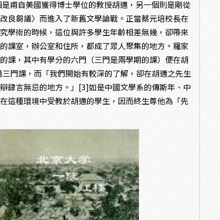
個是甫自美國獲得博士學位的教授胡適，另一個則是剛從
學改良芻議〉而進入了新舊文學論戰。正當蔡元培校長在
研究學術的時候，這位與許多學生年齡相差無幾，卻帶來
他的課室，辦公室和住所，都成了眾人聚集的地方。羅家
系的課，其中有學分的六門（三門是兩學期的課）便在胡
上過三門課，而「我們開始有較深的了解，卻在胡適之先生
辯肆言無忌的地方。」[3]如是中國文學系的傳斯年、中
早在這種環境中受教於胡適的學生，因而終生尊他為「先