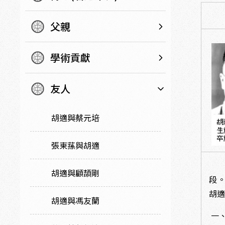
父親
學術貢獻
友人
胡適與蔡元培
張東蓀與胡適
這首
胡適與顧頡剛
段
胡
胡適與馮友蘭
一、