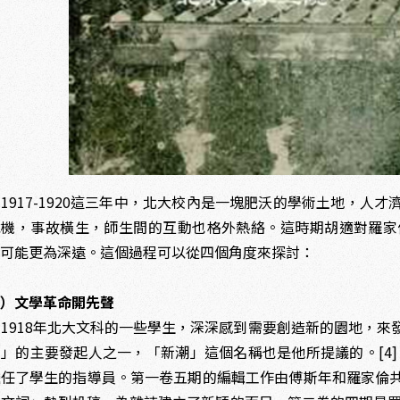
17-1920這三年中，北大校內是一塊肥沃的學術土地，人
危機，事故橫生，師生間的互動也格外熱絡。這時期胡適對羅家
，可能更為深遠。這個過程可以從四個角度來探討：
一）文學革命開先聲
918年北大文科的一些學生，深深感到需要創造新的園地，來
」的主要發起人之一，「新潮」這個名稱也是他所提議的。[4
擔任了學生的指導員。第一卷五期的編輯工作由傅斯年和羅家倫