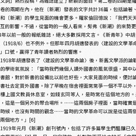
文詞」熱烈投稿，為雜誌建立了新穎的面目。第二卷的四期是羅
三卷的兩期在內，他在〔新潮〕發表的文字共計36篇，包括論著
授和〔新潮〕的學生見面的機會更多。羅家倫回憶說：「我們天
互的影響。不過，從當時的一般人看來，髣弗《新潮》的來勢更
18年以前一般的報紙雜誌，絕大多數採用文言。《新青年》中胡
（1918/6）也不例外。但那年四月胡適發表的〈建設的文學
語」口號，贏得了青年讀者熱烈的響應。
918年胡適發表了〈建設的文學革命論〉後，新舊文學派的論
中的學術氣氛說：「當時我們幾個人讀外國書的風氣很盛，其中
圖書館，對於新書的設備比以前也好些，大家見面的時候，便討
善書社去定買外國書。除了早晚在宿舍裡面常常爭一個不平以外
層樓上國文教員休息室，如錢玄同等人，是時常在這個地方的。
），這是一個另外的聚合場所。……這兩個房子裡面，當時確實
的時候，也沒有時間的觀念……當時的文學革命可以說是從這兩
兩個地方。」[6]
919年元月《新潮》創刊號內，包括了許多篇學生們醞釀已久