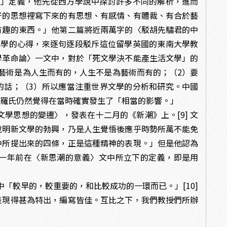
文學」定義，他先從西方學說中探討許多不同的解析，進而
好的思想裡寫下來的有思想、有感情、有體裁、有合於藝
有趣的東西。」他第二篇將近兩萬字的〈駁胡先驌君的中
洋文學的心得，來逐句逐段駁斥這位留學英國的東南大學教
學革命論〉一文中，對於「死文學決不能產生活文學」的
藝術是為人生而有的，人生不是為藝術而有的；（2）要
的話；（3）所以應當注重世界文學的分析和研究。中國
後羅氏仍然覺得在當時確實發生了「相當的影響。」
學思想的變遷〉，發表在十二月的《新潮》上。[9] 文
說明新文學的勃興，乃是人生覺悟後應乎時勢所萬不能免
中所提出來的四條，正是這種精神的表現。」但是他認為
一年前在〈新思潮的意義〉文中所立下的定義，即是用
中「較早的，較重要的，和比較成功的一環而已。」[10]
表現得甚為特出，編寫皆佳。互比之下，我們教授們所辦