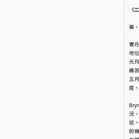
（
19
幕，
胡
實
地位
元
痛
五
度
是年
Br
況
述
的