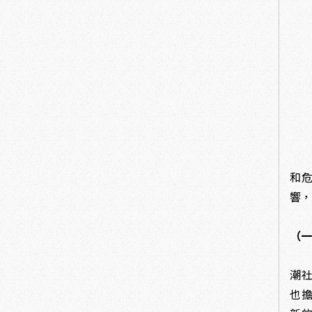
19
和
響
（
1
潮社
也