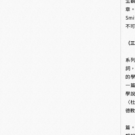
生
章
Sm
不
（
1
系
詞
的
一篇
學說
〈杜
德
一
篇。