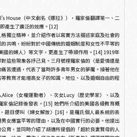
's House（中文劇名《娜拉》），羅家倫翻譯第一、二
產生了廣泛的效應。[12]
格獨立精神，並介紹作者以寫實方法描述家庭及社會的
烈的共鳴，紛紛對於中國傳統的婚姻制度和女性不平等的
國的婦人〉等文字，更產生了帶頭作用。[14] 1919年
都對這些現象各抒己見。三月號裡羅家倫的〈是愛情還是
的痛苦遭遇，代表了當時許多青年男女的夢魘。接著他在
高等教育才能增高女子的知識、地位、以及婚姻自由的程
lice（女權運動者）、次女Lucy（歷史學家）、以及
、羅家倫記錄後發表。[15] 她們所介紹的美國各級教育概
題目便叫〈婦女解放〉[16]，是羅氏個人最系統的表
調男女應當平等的理由，以及在中國實行的必要。他提出
的公育，並同時介紹了胡適所提倡的「超於良妻賢母的人