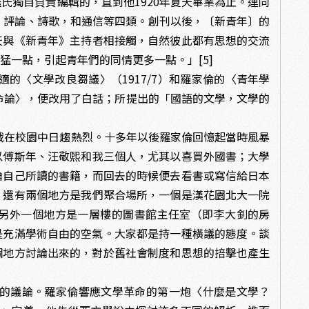
氏獨自負責編輯的，直到他1920年夏天畢業為止。連同
、評論、詩歌，和通信等四類。創刊以後，〔新青年〕的
天與《新青年》主持者相接觸，自然彼此都有思想的交流
猛一點，引起青年們的同情更多一點。」[5]
適的〈文學改良芻議〉（1917/7）和羅家倫的〈青年學
革命論〉，便改用了白話；所提出的「國語的文學，文學的
戰在校園中日趨熱烈。十多年以後羅家倫回憶起當時風暴
以傅斯年、汪敬熙和我三個人，尤其以喜買外國書；大學
論自己所讀的書籍，而回去的時候便去看書或寫信給日本
，還有兩個地方是我們聚合場所，一個是漢花園北大一院
另外一個地方是一層樓的圖書館主任室（即李大釗的房
是充滿學術自由的空氣。大家都是持一種橫議的態度。談
個地方討論出來的，對於舊社會制度和思想的掊擊也產生
的議論。羅家倫響應文學革命的第一炮〈什麼是文學？