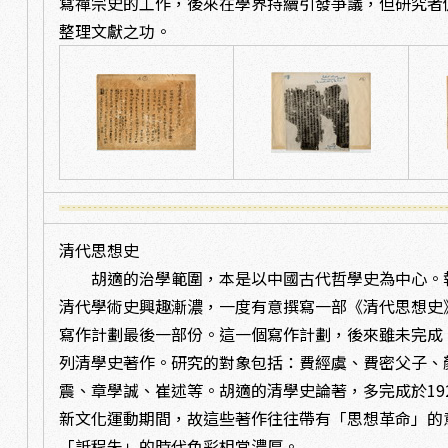
寫禪宗史的工作，後來在學界持續引發爭議，但研究者
整理文獻之功。
清代思想史
胡適的治學範圍，本是以中國古代哲學史為中心。
清代學術史興趣漸濃，一度有意撰寫一部《清代思想史
寫作計劃最後一部份。這一個寫作計劃，後來雖未完成
列清學史著作。研究的對象包括：費經虞、費密父子、
震、章學誠、崔述等。胡適的清學史論著，多完成於19
新文化運動期間，故這些著作往往帶有「思想革命」的
「詆程朱」的時代色彩相當濃厚。