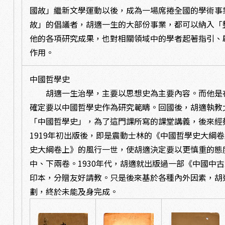
國故」繼新文學運動以後，成為一場席捲全國的學術事
故」的倡議者，胡適一生的大部份事業，都可以納入「
他的各項研究成果，也對相關領域中的學者起著指引、
作用。
中國哲學史
胡適一生治學，主要以思想史為主要內容。而他是
確定要以中國哲學史作為研究範疇。回國後，胡適執教
「中國哲學史」，為了這門課所寫的課堂講義，後來經
1919年初出版後，即是震動士林的《中國哲學史大綱
史大綱卷上》的風行一世，使胡適決定要以更慎重的態
中、下兩卷。1930年代，胡適就出版過一部《中國中
印本，分贈友好請教。只是後來基於各種內外因素，胡
劃，終於未能及身完成。