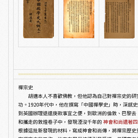
禪宗史
胡適本人不喜歡佛教，但他認為自己對禪宗史的研
功。1920年代中，他在撰寫「中國禪學史」時，深感
到英國辦理退還庚款事宜之便，到歐洲的倫敦、巴黎去
和攜走的敦煌卷子中，發現湮沒千年的
神會和尚遺著四
根據這批新發現的材料，寫成神會和尚傳，將禪宗歷史