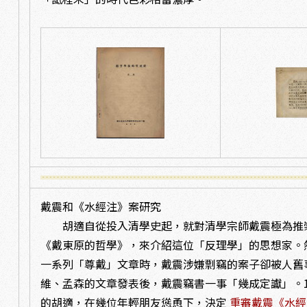
戴震和《水經注》案研究
胡適自從投入清學史起，就對清學宗師戴震極為推
《戴東原的哲學》，來介紹這位「反理學」的思想家。
一系列「尊戴」文章時，戴震涉嫌剽竊的案子卻被人舊
維、孟森的文章發表後，戴震竊書一事「幾成定讞」。1
的胡適，在幾位年輕朋友慫恿下，決定
重審戴震《水經