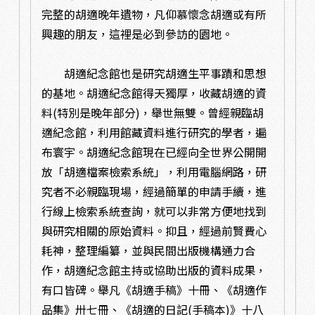
完整的胡適晚年遺物，凡仰慕懷念胡適或有所
興趣的朋友，這裡是必到參訪的園地。
胡適紀念館也是研究胡適生平事蹟和思想
的基地。胡適紀念館得天獨厚，收藏胡適的資
料(特別是晚年部分)，舉世無雙。曾經親臨胡
適紀念館，利用館藏資料進行研究的學者，遍
布寰宇。胡適紀念館現在已經向全世界公開開
放「胡適檔案檢索系統」，利用電腦網路，研
究者不必親臨現場，經過簡單的申請手續，進
行線上檢索系統查詢，就可以非常方便地找到
與研究相關的原始資料。抑且，經過前賢費心
耗神，整理編纂，並與民間出版機構通力合
作，胡適紀念館主持或協助出版的資料成果，
有口皆碑。舉凡《胡適手稿》十冊、《胡適作
品集》卅七冊、《胡適的日記(手稿本)》十八