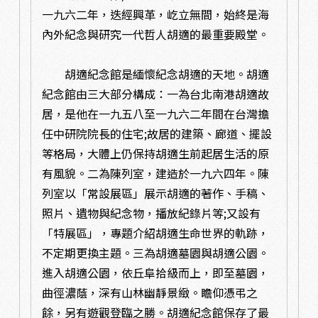
一九六二年，迭經興革，屹立無間，始終是海
內外紀念與研究一代哲人胡適的最重要殿堂。
胡適紀念館是緬懷紀念胡適的天地。胡適
紀念館由三大部分構成：一為台北南港胡適故
居，是他在一九五八至一九六二年間在台灣擔
任中研院院長的住宅;故居的建築、廊道、擺設
等格局，大體上仍保持胡適生前起居生活的原
有風貌。二為陳列室，建造於一九六四年。陳
列室以「常設展區」展示胡適的著作、手稿、
照片、遺物與紀念物，播放紀錄片等;又設有
「特展區」，專題介紹胡適生命世界的軌跡，
不定期更換主題。三為胡適墓園與胡適公園。
進入胡適公園，依丘阜拾級而上，即至墓園，
曲徑濃蔭，深有山林幽靜景緻。瞻仰憑弔之
餘，另有遊觀登臨之勝。胡適紀念館保存了最