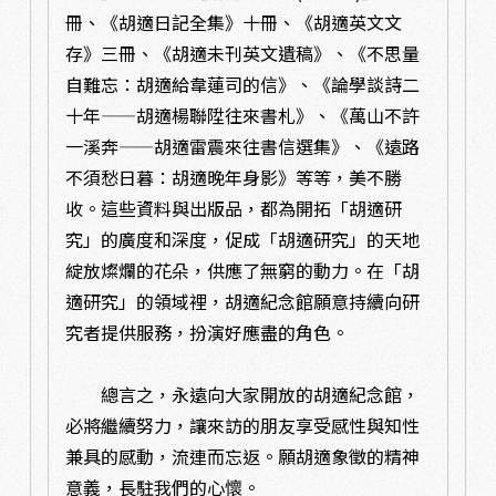
冊、《胡適日記全集》十冊、《胡適英文文
存》三冊、《胡適未刊英文遺稿》、《不思量
自難忘：胡適給韋蓮司的信》、《論學談詩二
十年——胡適楊聯陞往來書札》、《萬山不許
一溪奔——胡適雷震來往書信選集》、《遠路
不須愁日暮：胡適晚年身影》等等，美不勝
收。這些資料與出版品，都為開拓「胡適研
究」的廣度和深度，促成「胡適研究」的天地
綻放燦爛的花朵，供應了無窮的動力。在「胡
適研究」的領域裡，胡適紀念館願意持續向研
究者提供服務，扮演好應盡的角色。
總言之，永遠向大家開放的胡適紀念館，
必將繼續努力，讓來訪的朋友享受感性與知性
兼具的感動，流連而忘返。願胡適象徵的精神
意義，長駐我們的心懷。