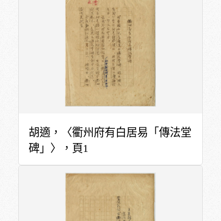
胡適，〈衢州府有白居易「傳法堂
碑」〉，頁1