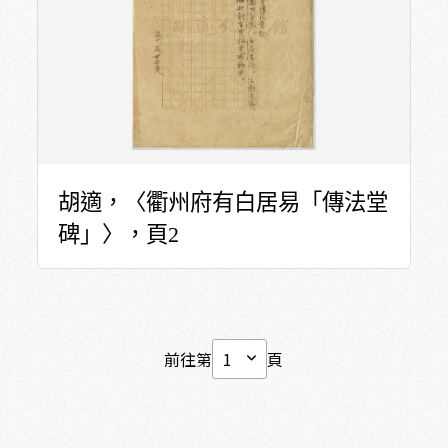
胡適，〈衢州府有白居易「傳法堂
碑」〉，頁2
前往第
頁