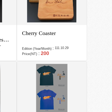
Cherry Coaster
es
s
111.10.29
Edition (Year/Month)：
200
Price(NT)：