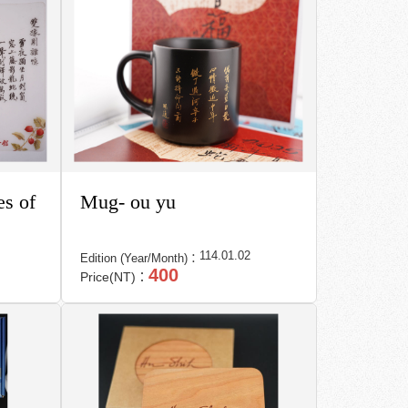
es of
Mug- ou yu
114.01.02
Edition (Year/Month)：
400
Price(NT)：