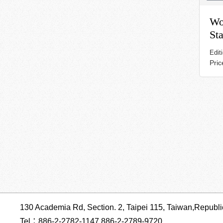
Wo
St
Edit
Pri
130 Academia Rd, Section. 2, Taipei 115, Taiwan,Republi
Tel：886-2-2782-1147 886-2-2789-9720