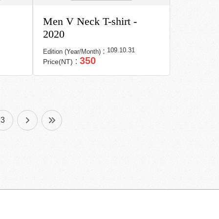
Men V Neck T-shirt -
2020
109.10.31
Edition (Year/Month)：
350
Price(NT)：
3