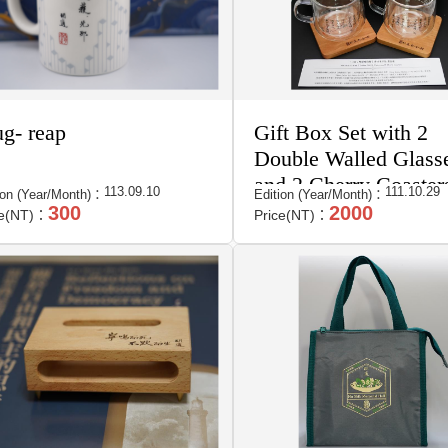
g- reap
Gift Box Set with 2
Double Walled Glass
and 2 Cherry Coaster
113.09.10
111.10.29
ion (Year/Month)：
Edition (Year/Month)：
300
2000
ce(NT)：
Price(NT)：