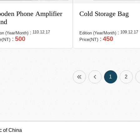
oden Phone Amplifier
Cold Storage Bag
and
110.12.17
109.12.17
ion (Year/Month)：
Edition (Year/Month)：
500
450
ce(NT)：
Price(NT)：
1
2
c of China