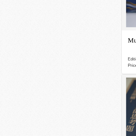
Mu
Edit
Pri