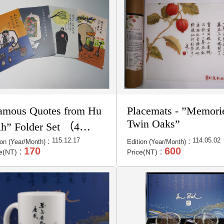
amous Quotes from Hu
Placemats - ”Memori
Twin Oaks”
ih” Folder Set （4
signs）
115.12.17
114.05.02
ion (Year/Month)：
Edition (Year/Month)：
170
600
ce(NT)：
Price(NT)：