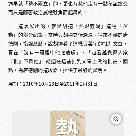
適早就「勢不兩立」的，更也有與他沒有一點私誼故交
而只是隨著政治威權號角而起舞的。
這裏展出的，就是胡適「熱眼旁觀」這場「運
動」的部分紀錄。當時與胡適交情深厚、往來不輟的唐
德剛，指證歷歷，說胡適看了這幾百萬字的批判文章，
實在「沒有一篇搔中他底癢處」，「越看越覺得人家
『批』不倒他」!胡適在這些批判文章上做的批註、圈
點，為唐德剛的這段話，提供了最好的證明。
2010
10
23
2011
1
31
展期：
年
月
日至
年
月
日