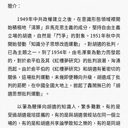
簡介：
1949
年中共政權建立之後，在意識形態領域裡開
始積極地「清算」非馬克思主義的成分，堅持自由主義
1951
立場的胡適，自然是「鬥爭」的對象。
年秋中共
開始發動「知識分子思想改造運動」，對胡適的批判，
1954
已為主題之一。到了
年，由毛澤東為動力而發起
的，對於俞平伯及其《紅樓夢研究》的批判浪潮，洶湧
而起。由於俞平伯的《紅樓夢研究》和胡適有著密切的
關係，這場批判運動，未幾即便轉向升級，胡適成了批
判的箭靶，在中國全國大地上，掀起了轟鬧無已的「胡
適思想批判運動」。
以筆為鞭揮向胡適的知識人，繁多難數，有的是
受過胡適栽培提攜的，有的是與胡適曾經站在同一個立
場的，有的是和胡適共享論學致知之樂的，有的是同胡